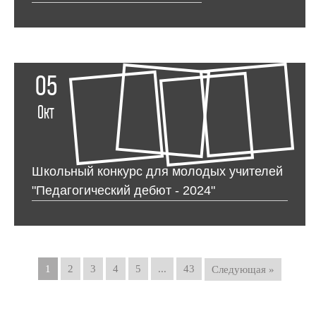
05
Окт
Школьный конкурс для молодых учителей
"Педагогический дебют - 2024"
1
2
3
4
5
...
43
Следующая »