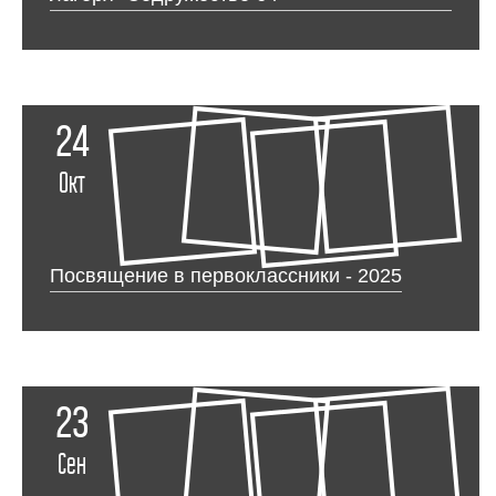
24
Окт
Посвящение в первоклассники - 2025
23
Сен