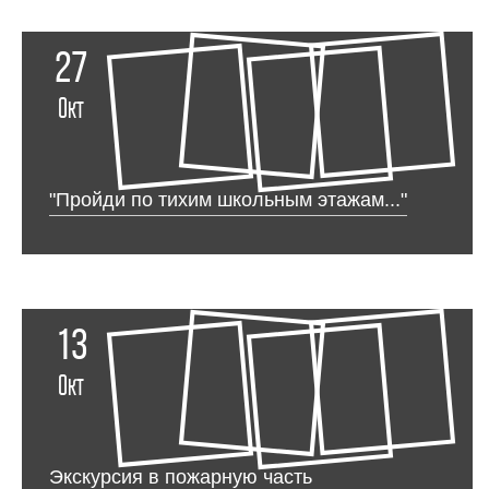
27
Окт
"Пройди по тихим школьным этажам..."
13
Окт
Экскурсия в пожарную часть