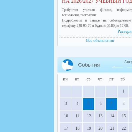
НА 2026/2027 УЧЕБНЫЙ ГО
Требуются учителя физики, информати
технологии, географии.
Подробности и запись на собеседовани
телефону 240-95-76 в будни с 09.00 до 17.00.
Разверн
Все объявления
Авг
События
пн
вт
ср
чт
пт
сб
1
3
4
5
6
7
8
10
11
12
13
14
15
17
18
19
20
21
22