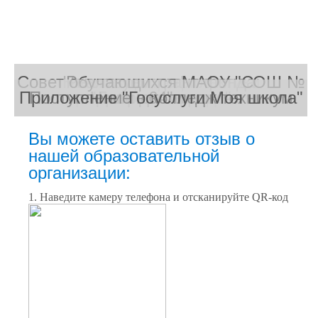
Совет обучающихся МАОУ "СОШ №
Навигатор профилактики
Реализуем грант фонда
Приложение "Госуслуги Моя школа"
Поступление в колледж/техникум
девиантного поведения
Наши достижения
"Добрососедство"
64"
Вы можете оставить отзыв о
нашей образовательной
организации:
1. Наведите камеру телефона и отсканируйте QR-код