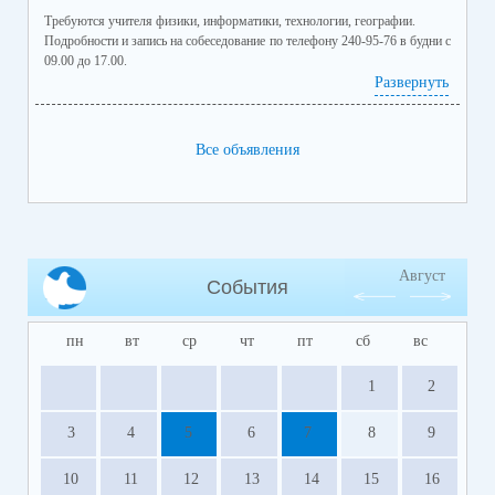
Требуются учителя физики, информатики, технологии, географии.
Подробности и запись на собеседование по телефону 240-95-76 в будни с
09.00 до 17.00.
Развернуть
Все объявления
Август
События
пн
вт
ср
чт
пт
сб
вс
1
2
3
4
5
6
7
8
9
10
11
12
13
14
15
16